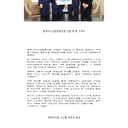
동해시수산업협동조합 성금 및 쌀 기탁식
동해시수협 수산물 위판장 준공